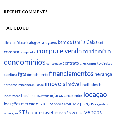
RECENT COMMENTS
TAG CLOUD
Caixa
aluguéis
bem de família
aluguel
cef
alienação fiduciária
compra e venda
condomínio
compra
comprador
condomínios
contrato
crescimento
direitos
construção
financiamentos
fgts
herança
escritura
financiamento
imóveis
imóvel
inadimplência
impenhorabilidade
herdeiros
locação
juros
inquilino
lançamentos
indenização
inventário
IR
preços
locações
mercado
penhora
PMCMV
registro
partilha
STJ
vendas
venda
união estável
usucapião
separação