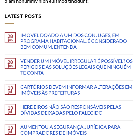
diam nonummy nibh euismod tincidunt.
LATEST POSTS
IMÓVEL DOADO A UM DOS CÔNJUGES, EM
28
jun
PROGRAMA HABITACIONAL, É CONSIDERADO
BEM COMUM. ENTENDA
VENDER UM IMÓVEL IRREGULAR É POSSÍVEL? OS
28
jun
PERIGOS E AS SOLUÇÕES LEGAIS QUE NINGUÉM
TE CONTA
CARTÓRIOS DEVEM INFORMAR ALTERAÇÕES EM
13
jul
IMÓVEIS ÀS PREFEITURAS
HERDEIROS NÃO SÃO RESPONSÁVEIS PELAS
13
jul
DÍVIDAS DEIXADAS PELO FALECIDO
AUMENTOU A SEGURANÇA JURÍDICA PARA
13
jul
COMPRADORES DE IMÓVEIS