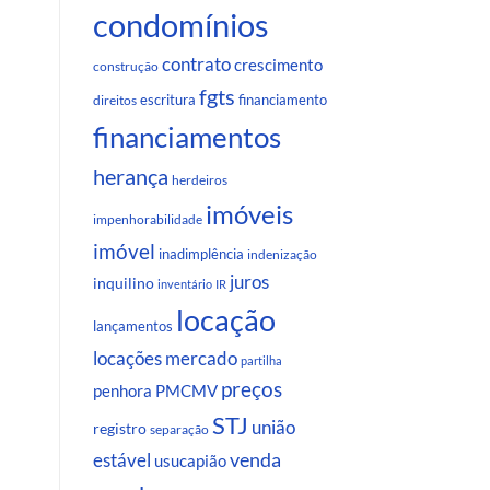
condomínios
contrato
crescimento
construção
fgts
escritura
financiamento
direitos
financiamentos
herança
herdeiros
imóveis
impenhorabilidade
imóvel
inadimplência
indenização
juros
inquilino
inventário
IR
locação
lançamentos
locações
mercado
partilha
preços
penhora
PMCMV
STJ
união
registro
separação
venda
estável
usucapião