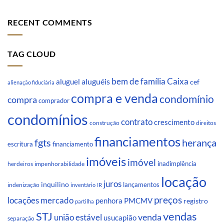
RECENT COMMENTS
TAG CLOUD
Caixa
aluguéis
bem de família
aluguel
cef
alienação fiduciária
compra e venda
condomínio
compra
comprador
condomínios
contrato
crescimento
direitos
construção
financiamentos
fgts
herança
escritura
financiamento
imóveis
imóvel
inadimplência
impenhorabilidade
herdeiros
locação
juros
inquilino
lançamentos
indenização
inventário
IR
preços
locações
mercado
penhora
PMCMV
registro
partilha
STJ
vendas
venda
união estável
usucapião
separação