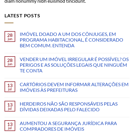
diam nonummy nibh euismod tincidunt.
LATEST POSTS
IMÓVEL DOADO A UM DOS CÔNJUGES, EM
28
jun
PROGRAMA HABITACIONAL, É CONSIDERADO
BEM COMUM. ENTENDA
VENDER UM IMÓVEL IRREGULAR É POSSÍVEL? OS
28
jun
PERIGOS E AS SOLUÇÕES LEGAIS QUE NINGUÉM
TE CONTA
CARTÓRIOS DEVEM INFORMAR ALTERAÇÕES EM
13
jul
IMÓVEIS ÀS PREFEITURAS
HERDEIROS NÃO SÃO RESPONSÁVEIS PELAS
13
jul
DÍVIDAS DEIXADAS PELO FALECIDO
AUMENTOU A SEGURANÇA JURÍDICA PARA
13
jul
COMPRADORES DE IMÓVEIS