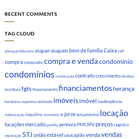
RECENT COMMENTS
TAG CLOUD
Caixa
aluguéis
bem de família
aluguel
cef
alienação fiduciária
compra e venda
condomínio
compra
comprador
condomínios
contrato
crescimento
direitos
construção
financiamentos
fgts
herança
escritura
financiamento
imóveis
imóvel
inadimplência
impenhorabilidade
herdeiros
locação
juros
inquilino
lançamentos
indenização
inventário
IR
preços
locações
mercado
penhora
PMCMV
registro
partilha
STJ
vendas
venda
união estável
usucapião
separação