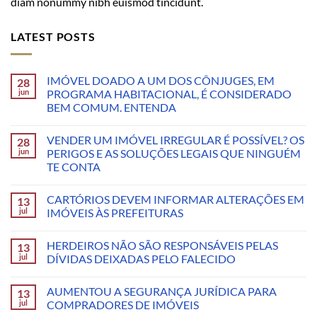
diam nonummy nibh euismod tincidunt.
LATEST POSTS
IMÓVEL DOADO A UM DOS CÔNJUGES, EM
28
jun
PROGRAMA HABITACIONAL, É CONSIDERADO
BEM COMUM. ENTENDA
VENDER UM IMÓVEL IRREGULAR É POSSÍVEL? OS
28
jun
PERIGOS E AS SOLUÇÕES LEGAIS QUE NINGUÉM
TE CONTA
CARTÓRIOS DEVEM INFORMAR ALTERAÇÕES EM
13
jul
IMÓVEIS ÀS PREFEITURAS
HERDEIROS NÃO SÃO RESPONSÁVEIS PELAS
13
jul
DÍVIDAS DEIXADAS PELO FALECIDO
AUMENTOU A SEGURANÇA JURÍDICA PARA
13
jul
COMPRADORES DE IMÓVEIS