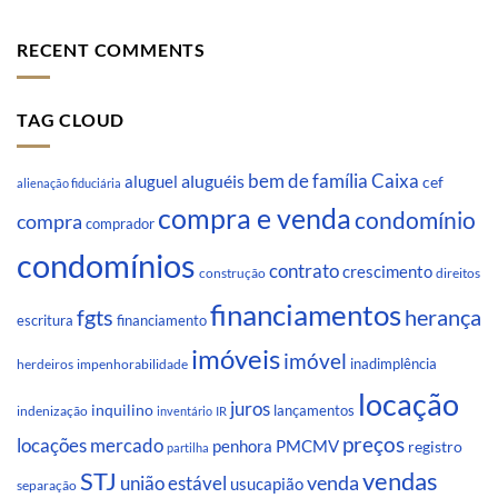
RECENT COMMENTS
TAG CLOUD
Caixa
aluguéis
bem de família
aluguel
cef
alienação fiduciária
compra e venda
condomínio
compra
comprador
condomínios
contrato
crescimento
direitos
construção
financiamentos
fgts
herança
escritura
financiamento
imóveis
imóvel
inadimplência
impenhorabilidade
herdeiros
locação
juros
inquilino
lançamentos
indenização
inventário
IR
preços
locações
mercado
penhora
PMCMV
registro
partilha
STJ
vendas
venda
união estável
usucapião
separação