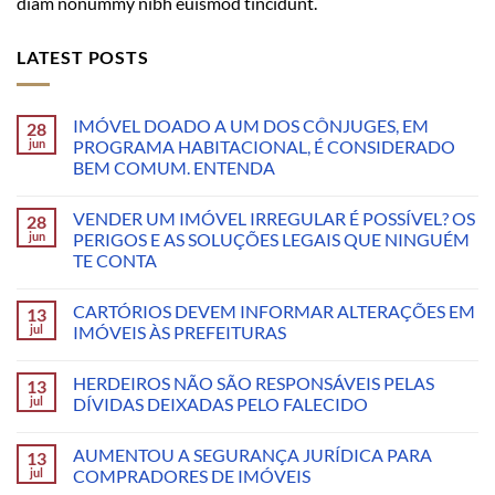
diam nonummy nibh euismod tincidunt.
LATEST POSTS
IMÓVEL DOADO A UM DOS CÔNJUGES, EM
28
jun
PROGRAMA HABITACIONAL, É CONSIDERADO
BEM COMUM. ENTENDA
VENDER UM IMÓVEL IRREGULAR É POSSÍVEL? OS
28
jun
PERIGOS E AS SOLUÇÕES LEGAIS QUE NINGUÉM
TE CONTA
CARTÓRIOS DEVEM INFORMAR ALTERAÇÕES EM
13
jul
IMÓVEIS ÀS PREFEITURAS
HERDEIROS NÃO SÃO RESPONSÁVEIS PELAS
13
jul
DÍVIDAS DEIXADAS PELO FALECIDO
AUMENTOU A SEGURANÇA JURÍDICA PARA
13
jul
COMPRADORES DE IMÓVEIS