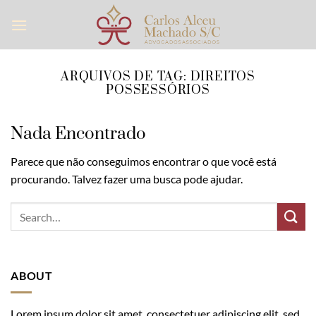
Skip
to
content
ARQUIVOS DE TAG:
DIREITOS
POSSESSÓRIOS
Nada Encontrado
Parece que não conseguimos encontrar o que você está
procurando. Talvez fazer uma busca pode ajudar.
ABOUT
Lorem ipsum dolor sit amet, consectetuer adipiscing elit, sed