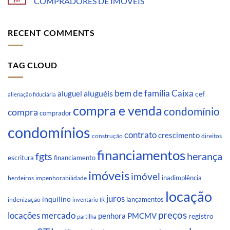
COMPRADORES DE IMÓVEIS
RECENT COMMENTS
TAG CLOUD
Caixa
aluguéis
bem de família
aluguel
cef
alienação fiduciária
compra e venda
condomínio
compra
comprador
condomínios
contrato
crescimento
direitos
construção
financiamentos
fgts
herança
escritura
financiamento
imóveis
imóvel
inadimplência
impenhorabilidade
herdeiros
locação
juros
inquilino
lançamentos
indenização
inventário
IR
preços
locações
mercado
penhora
PMCMV
registro
partilha