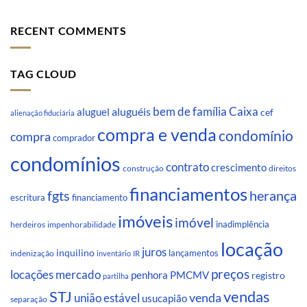
RECENT COMMENTS
TAG CLOUD
Caixa
aluguéis
bem de família
aluguel
cef
alienação fiduciária
compra e venda
condomínio
compra
comprador
condomínios
contrato
crescimento
direitos
construção
financiamentos
fgts
herança
escritura
financiamento
imóveis
imóvel
inadimplência
impenhorabilidade
herdeiros
locação
juros
inquilino
lançamentos
indenização
inventário
IR
preços
locações
mercado
penhora
PMCMV
registro
partilha
STJ
vendas
venda
união estável
usucapião
separação