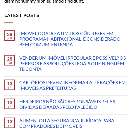
diam nonummy nibh euismod tincidunt.
LATEST POSTS
IMÓVEL DOADO A UM DOS CÔNJUGES, EM
28
jun
PROGRAMA HABITACIONAL, É CONSIDERADO
BEM COMUM. ENTENDA
VENDER UM IMÓVEL IRREGULAR É POSSÍVEL? OS
28
jun
PERIGOS E AS SOLUÇÕES LEGAIS QUE NINGUÉM
TE CONTA
CARTÓRIOS DEVEM INFORMAR ALTERAÇÕES EM
13
jul
IMÓVEIS ÀS PREFEITURAS
HERDEIROS NÃO SÃO RESPONSÁVEIS PELAS
13
jul
DÍVIDAS DEIXADAS PELO FALECIDO
AUMENTOU A SEGURANÇA JURÍDICA PARA
13
jul
COMPRADORES DE IMÓVEIS