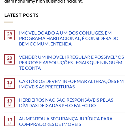
diam nonummy nibh euismod tincidunt.
LATEST POSTS
IMÓVEL DOADO A UM DOS CÔNJUGES, EM
28
jun
PROGRAMA HABITACIONAL, É CONSIDERADO
BEM COMUM. ENTENDA
VENDER UM IMÓVEL IRREGULAR É POSSÍVEL? OS
28
jun
PERIGOS E AS SOLUÇÕES LEGAIS QUE NINGUÉM
TE CONTA
CARTÓRIOS DEVEM INFORMAR ALTERAÇÕES EM
13
jul
IMÓVEIS ÀS PREFEITURAS
HERDEIROS NÃO SÃO RESPONSÁVEIS PELAS
13
jul
DÍVIDAS DEIXADAS PELO FALECIDO
AUMENTOU A SEGURANÇA JURÍDICA PARA
13
jul
COMPRADORES DE IMÓVEIS