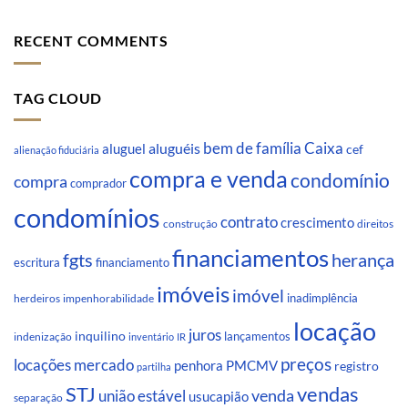
RECENT COMMENTS
TAG CLOUD
Caixa
aluguéis
bem de família
aluguel
cef
alienação fiduciária
compra e venda
condomínio
compra
comprador
condomínios
contrato
crescimento
direitos
construção
financiamentos
fgts
herança
escritura
financiamento
imóveis
imóvel
inadimplência
impenhorabilidade
herdeiros
locação
juros
inquilino
lançamentos
indenização
inventário
IR
preços
locações
mercado
penhora
PMCMV
registro
partilha
STJ
vendas
venda
união estável
usucapião
separação