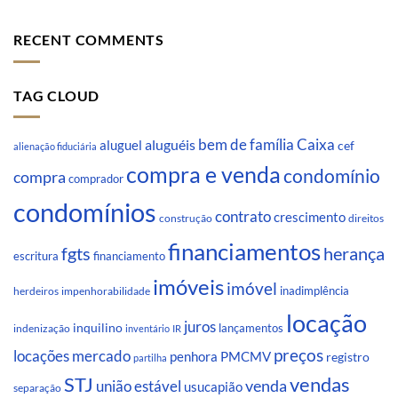
RECENT COMMENTS
TAG CLOUD
Caixa
aluguéis
bem de família
aluguel
cef
alienação fiduciária
compra e venda
condomínio
compra
comprador
condomínios
contrato
crescimento
direitos
construção
financiamentos
fgts
herança
escritura
financiamento
imóveis
imóvel
inadimplência
impenhorabilidade
herdeiros
locação
juros
inquilino
lançamentos
indenização
inventário
IR
preços
locações
mercado
penhora
PMCMV
registro
partilha
STJ
vendas
venda
união estável
usucapião
separação