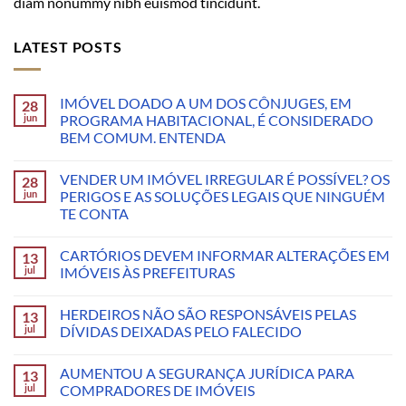
diam nonummy nibh euismod tincidunt.
LATEST POSTS
IMÓVEL DOADO A UM DOS CÔNJUGES, EM
28
jun
PROGRAMA HABITACIONAL, É CONSIDERADO
BEM COMUM. ENTENDA
VENDER UM IMÓVEL IRREGULAR É POSSÍVEL? OS
28
jun
PERIGOS E AS SOLUÇÕES LEGAIS QUE NINGUÉM
TE CONTA
CARTÓRIOS DEVEM INFORMAR ALTERAÇÕES EM
13
jul
IMÓVEIS ÀS PREFEITURAS
HERDEIROS NÃO SÃO RESPONSÁVEIS PELAS
13
jul
DÍVIDAS DEIXADAS PELO FALECIDO
AUMENTOU A SEGURANÇA JURÍDICA PARA
13
jul
COMPRADORES DE IMÓVEIS