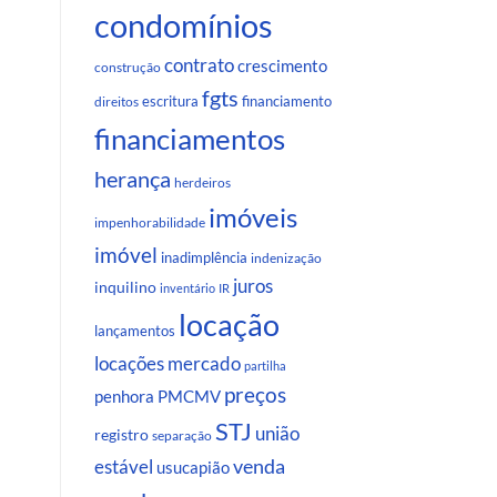
condomínios
contrato
crescimento
construção
fgts
escritura
financiamento
direitos
financiamentos
herança
herdeiros
imóveis
impenhorabilidade
imóvel
inadimplência
indenização
juros
inquilino
inventário
IR
locação
lançamentos
locações
mercado
partilha
preços
penhora
PMCMV
STJ
união
registro
separação
venda
estável
usucapião