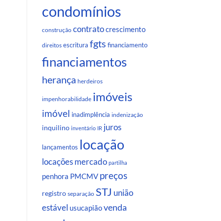
condomínios
contrato
crescimento
construção
fgts
escritura
financiamento
direitos
financiamentos
herança
herdeiros
imóveis
impenhorabilidade
imóvel
inadimplência
indenização
juros
inquilino
inventário
IR
locação
lançamentos
locações
mercado
partilha
preços
penhora
PMCMV
STJ
união
registro
separação
venda
estável
usucapião