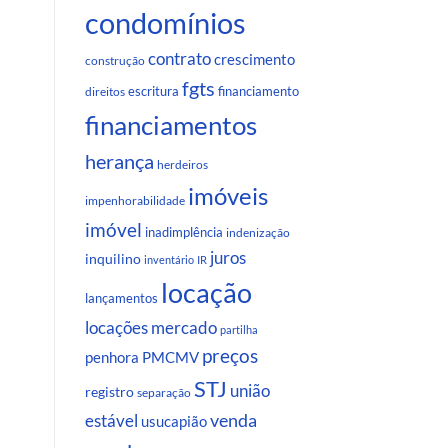
condomínios
contrato
crescimento
construção
fgts
escritura
financiamento
direitos
financiamentos
herança
herdeiros
imóveis
impenhorabilidade
imóvel
inadimplência
indenização
juros
inquilino
inventário
IR
locação
lançamentos
locações
mercado
partilha
preços
penhora
PMCMV
STJ
união
registro
separação
venda
estável
usucapião