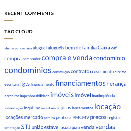
RECENT COMMENTS
TAG CLOUD
Caixa
aluguéis
bem de família
aluguel
cef
alienação fiduciária
compra e venda
condomínio
compra
comprador
condomínios
contrato
crescimento
direitos
construção
financiamentos
fgts
herança
escritura
financiamento
imóveis
imóvel
inadimplência
impenhorabilidade
herdeiros
locação
juros
inquilino
lançamentos
indenização
inventário
IR
preços
locações
mercado
penhora
PMCMV
registro
partilha
STJ
vendas
venda
união estável
usucapião
separação