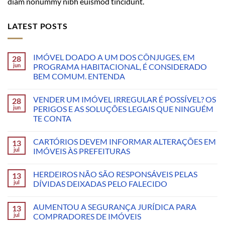
diam nonummy nibh euismod tincidunt.
LATEST POSTS
IMÓVEL DOADO A UM DOS CÔNJUGES, EM
28
jun
PROGRAMA HABITACIONAL, É CONSIDERADO
BEM COMUM. ENTENDA
VENDER UM IMÓVEL IRREGULAR É POSSÍVEL? OS
28
jun
PERIGOS E AS SOLUÇÕES LEGAIS QUE NINGUÉM
TE CONTA
CARTÓRIOS DEVEM INFORMAR ALTERAÇÕES EM
13
jul
IMÓVEIS ÀS PREFEITURAS
HERDEIROS NÃO SÃO RESPONSÁVEIS PELAS
13
jul
DÍVIDAS DEIXADAS PELO FALECIDO
AUMENTOU A SEGURANÇA JURÍDICA PARA
13
jul
COMPRADORES DE IMÓVEIS