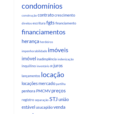
condomínios
contrato
crescimento
construção
fgts
escritura
financiamento
direitos
financiamentos
herança
herdeiros
imóveis
impenhorabilidade
imóvel
inadimplência
indenização
juros
inquilino
inventário
IR
locação
lançamentos
locações
mercado
partilha
preços
penhora
PMCMV
STJ
união
registro
separação
venda
estável
usucapião