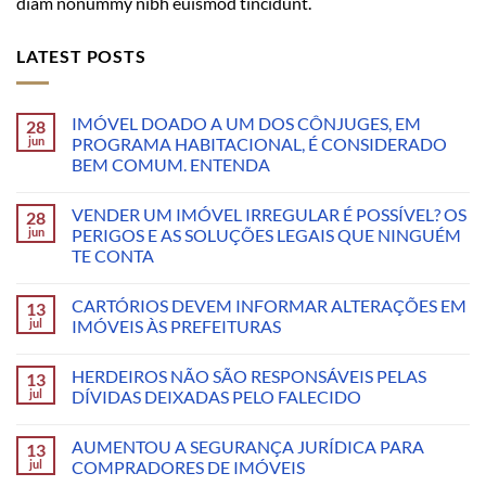
diam nonummy nibh euismod tincidunt.
LATEST POSTS
IMÓVEL DOADO A UM DOS CÔNJUGES, EM
28
jun
PROGRAMA HABITACIONAL, É CONSIDERADO
BEM COMUM. ENTENDA
VENDER UM IMÓVEL IRREGULAR É POSSÍVEL? OS
28
jun
PERIGOS E AS SOLUÇÕES LEGAIS QUE NINGUÉM
TE CONTA
CARTÓRIOS DEVEM INFORMAR ALTERAÇÕES EM
13
jul
IMÓVEIS ÀS PREFEITURAS
HERDEIROS NÃO SÃO RESPONSÁVEIS PELAS
13
jul
DÍVIDAS DEIXADAS PELO FALECIDO
AUMENTOU A SEGURANÇA JURÍDICA PARA
13
jul
COMPRADORES DE IMÓVEIS