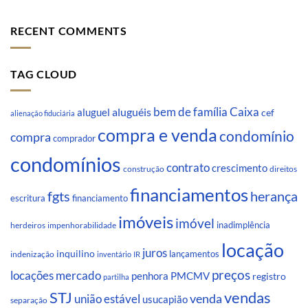
RECENT COMMENTS
TAG CLOUD
Caixa
aluguéis
bem de família
aluguel
cef
alienação fiduciária
compra e venda
condomínio
compra
comprador
condomínios
contrato
crescimento
direitos
construção
financiamentos
fgts
herança
escritura
financiamento
imóveis
imóvel
inadimplência
impenhorabilidade
herdeiros
locação
juros
inquilino
lançamentos
indenização
inventário
IR
preços
locações
mercado
penhora
PMCMV
registro
partilha
STJ
vendas
venda
união estável
usucapião
separação