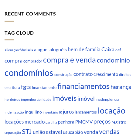
RECENT COMMENTS
TAG CLOUD
Caixa
aluguéis
bem de família
aluguel
cef
alienação fiduciária
compra e venda
condomínio
compra
comprador
condomínios
contrato
crescimento
direitos
construção
financiamentos
fgts
herança
escritura
financiamento
imóveis
imóvel
inadimplência
impenhorabilidade
herdeiros
locação
juros
inquilino
lançamentos
indenização
inventário
IR
preços
locações
mercado
penhora
PMCMV
registro
partilha
STJ
vendas
venda
união estável
usucapião
separação