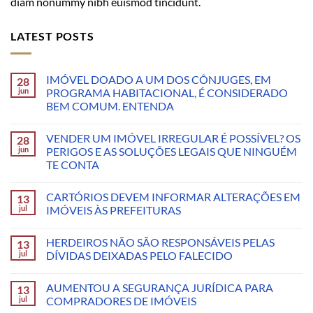
diam nonummy nibh euismod tincidunt.
LATEST POSTS
IMÓVEL DOADO A UM DOS CÔNJUGES, EM
28
jun
PROGRAMA HABITACIONAL, É CONSIDERADO
BEM COMUM. ENTENDA
VENDER UM IMÓVEL IRREGULAR É POSSÍVEL? OS
28
jun
PERIGOS E AS SOLUÇÕES LEGAIS QUE NINGUÉM
TE CONTA
CARTÓRIOS DEVEM INFORMAR ALTERAÇÕES EM
13
jul
IMÓVEIS ÀS PREFEITURAS
HERDEIROS NÃO SÃO RESPONSÁVEIS PELAS
13
jul
DÍVIDAS DEIXADAS PELO FALECIDO
AUMENTOU A SEGURANÇA JURÍDICA PARA
13
jul
COMPRADORES DE IMÓVEIS