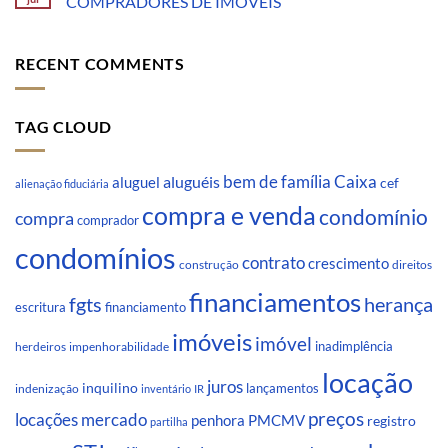
COMPRADORES DE IMÓVEIS
RECENT COMMENTS
TAG CLOUD
Caixa
aluguéis
bem de família
aluguel
cef
alienação fiduciária
compra e venda
condomínio
compra
comprador
condomínios
contrato
crescimento
direitos
construção
financiamentos
fgts
herança
escritura
financiamento
imóveis
imóvel
inadimplência
impenhorabilidade
herdeiros
locação
juros
inquilino
lançamentos
indenização
inventário
IR
preços
locações
mercado
penhora
PMCMV
registro
partilha