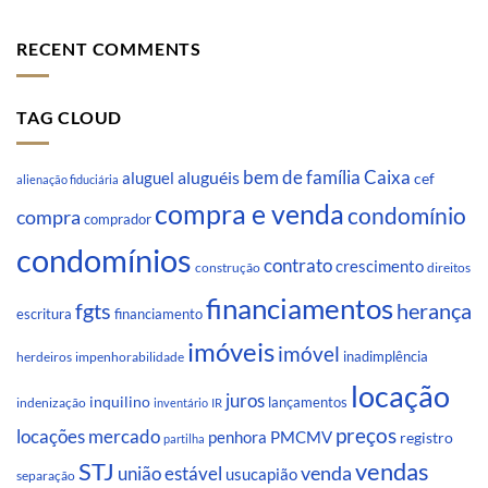
RECENT COMMENTS
TAG CLOUD
Caixa
aluguéis
bem de família
aluguel
cef
alienação fiduciária
compra e venda
condomínio
compra
comprador
condomínios
contrato
crescimento
direitos
construção
financiamentos
fgts
herança
escritura
financiamento
imóveis
imóvel
inadimplência
impenhorabilidade
herdeiros
locação
juros
inquilino
lançamentos
indenização
inventário
IR
preços
locações
mercado
penhora
PMCMV
registro
partilha
STJ
vendas
venda
união estável
usucapião
separação