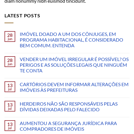
diam nonummy nibh euismod tincidunt.
LATEST POSTS
IMÓVEL DOADO A UM DOS CÔNJUGES, EM
28
jun
PROGRAMA HABITACIONAL, É CONSIDERADO
BEM COMUM. ENTENDA
VENDER UM IMÓVEL IRREGULAR É POSSÍVEL? OS
28
jun
PERIGOS E AS SOLUÇÕES LEGAIS QUE NINGUÉM
TE CONTA
CARTÓRIOS DEVEM INFORMAR ALTERAÇÕES EM
13
jul
IMÓVEIS ÀS PREFEITURAS
HERDEIROS NÃO SÃO RESPONSÁVEIS PELAS
13
jul
DÍVIDAS DEIXADAS PELO FALECIDO
AUMENTOU A SEGURANÇA JURÍDICA PARA
13
jul
COMPRADORES DE IMÓVEIS