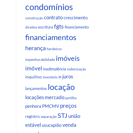
condomínios
contrato
crescimento
construção
fgts
escritura
financiamento
direitos
financiamentos
herança
herdeiros
imóveis
impenhorabilidade
imóvel
inadimplência
indenização
juros
inquilino
inventário
IR
locação
lançamentos
locações
mercado
partilha
preços
penhora
PMCMV
STJ
união
registro
separação
venda
estável
usucapião