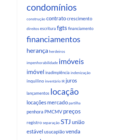
condomínios
contrato
crescimento
construção
fgts
escritura
financiamento
direitos
financiamentos
herança
herdeiros
imóveis
impenhorabilidade
imóvel
inadimplência
indenização
juros
inquilino
inventário
IR
locação
lançamentos
locações
mercado
partilha
preços
penhora
PMCMV
STJ
união
registro
separação
venda
estável
usucapião