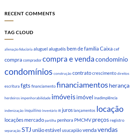
RECENT COMMENTS
TAG CLOUD
Caixa
aluguéis
bem de família
aluguel
cef
alienação fiduciária
compra e venda
condomínio
compra
comprador
condomínios
contrato
crescimento
direitos
construção
financiamentos
fgts
herança
escritura
financiamento
imóveis
imóvel
inadimplência
impenhorabilidade
herdeiros
locação
juros
inquilino
lançamentos
indenização
inventário
IR
preços
locações
mercado
penhora
PMCMV
registro
partilha
STJ
vendas
venda
união estável
usucapião
separação