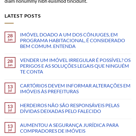
diam nonummy nibh euismod tincidunt.
LATEST POSTS
IMÓVEL DOADO A UM DOS CÔNJUGES, EM
28
jun
PROGRAMA HABITACIONAL, É CONSIDERADO
BEM COMUM. ENTENDA
VENDER UM IMÓVEL IRREGULAR É POSSÍVEL? OS
28
jun
PERIGOS E AS SOLUÇÕES LEGAIS QUE NINGUÉM
TE CONTA
CARTÓRIOS DEVEM INFORMAR ALTERAÇÕES EM
13
jul
IMÓVEIS ÀS PREFEITURAS
HERDEIROS NÃO SÃO RESPONSÁVEIS PELAS
13
jul
DÍVIDAS DEIXADAS PELO FALECIDO
AUMENTOU A SEGURANÇA JURÍDICA PARA
13
jul
COMPRADORES DE IMÓVEIS