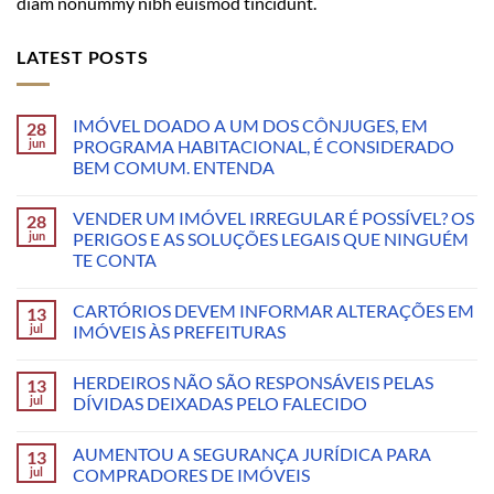
diam nonummy nibh euismod tincidunt.
LATEST POSTS
IMÓVEL DOADO A UM DOS CÔNJUGES, EM
28
jun
PROGRAMA HABITACIONAL, É CONSIDERADO
BEM COMUM. ENTENDA
VENDER UM IMÓVEL IRREGULAR É POSSÍVEL? OS
28
jun
PERIGOS E AS SOLUÇÕES LEGAIS QUE NINGUÉM
TE CONTA
CARTÓRIOS DEVEM INFORMAR ALTERAÇÕES EM
13
jul
IMÓVEIS ÀS PREFEITURAS
HERDEIROS NÃO SÃO RESPONSÁVEIS PELAS
13
jul
DÍVIDAS DEIXADAS PELO FALECIDO
AUMENTOU A SEGURANÇA JURÍDICA PARA
13
jul
COMPRADORES DE IMÓVEIS