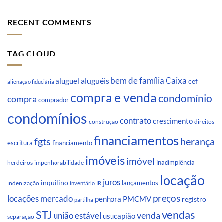
RECENT COMMENTS
TAG CLOUD
Caixa
aluguéis
bem de família
aluguel
cef
alienação fiduciária
compra e venda
condomínio
compra
comprador
condomínios
contrato
crescimento
direitos
construção
financiamentos
fgts
herança
escritura
financiamento
imóveis
imóvel
inadimplência
impenhorabilidade
herdeiros
locação
juros
inquilino
lançamentos
indenização
inventário
IR
preços
locações
mercado
penhora
PMCMV
registro
partilha
STJ
vendas
venda
união estável
usucapião
separação