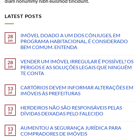
diam nonummy nibh euismod tincidunt.
LATEST POSTS
IMÓVEL DOADO A UM DOS CÔNJUGES, EM
28
jun
PROGRAMA HABITACIONAL, É CONSIDERADO
BEM COMUM. ENTENDA
VENDER UM IMÓVEL IRREGULAR É POSSÍVEL? OS
28
jun
PERIGOS E AS SOLUÇÕES LEGAIS QUE NINGUÉM
TE CONTA
CARTÓRIOS DEVEM INFORMAR ALTERAÇÕES EM
13
jul
IMÓVEIS ÀS PREFEITURAS
HERDEIROS NÃO SÃO RESPONSÁVEIS PELAS
13
jul
DÍVIDAS DEIXADAS PELO FALECIDO
AUMENTOU A SEGURANÇA JURÍDICA PARA
13
jul
COMPRADORES DE IMÓVEIS