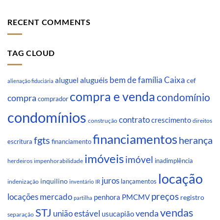
RECENT COMMENTS
TAG CLOUD
Caixa
aluguéis
bem de família
aluguel
cef
alienação fiduciária
compra e venda
condomínio
compra
comprador
condomínios
contrato
crescimento
direitos
construção
financiamentos
fgts
herança
escritura
financiamento
imóveis
imóvel
inadimplência
impenhorabilidade
herdeiros
locação
juros
inquilino
lançamentos
indenização
inventário
IR
preços
locações
mercado
penhora
PMCMV
registro
partilha
STJ
vendas
venda
união estável
usucapião
separação