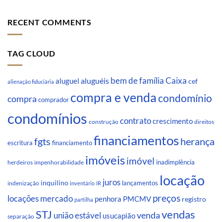
RECENT COMMENTS
TAG CLOUD
Caixa
aluguéis
bem de família
aluguel
cef
alienação fiduciária
compra e venda
condomínio
compra
comprador
condomínios
contrato
crescimento
direitos
construção
financiamentos
fgts
herança
escritura
financiamento
imóveis
imóvel
inadimplência
impenhorabilidade
herdeiros
locação
juros
inquilino
lançamentos
indenização
inventário
IR
preços
locações
mercado
penhora
PMCMV
registro
partilha
STJ
vendas
venda
união estável
usucapião
separação