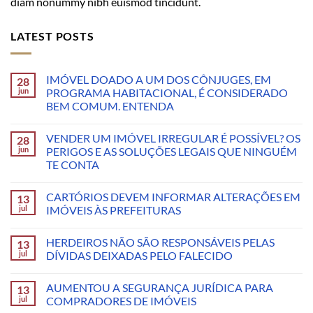
diam nonummy nibh euismod tincidunt.
LATEST POSTS
IMÓVEL DOADO A UM DOS CÔNJUGES, EM
28
jun
PROGRAMA HABITACIONAL, É CONSIDERADO
BEM COMUM. ENTENDA
VENDER UM IMÓVEL IRREGULAR É POSSÍVEL? OS
28
jun
PERIGOS E AS SOLUÇÕES LEGAIS QUE NINGUÉM
TE CONTA
CARTÓRIOS DEVEM INFORMAR ALTERAÇÕES EM
13
jul
IMÓVEIS ÀS PREFEITURAS
HERDEIROS NÃO SÃO RESPONSÁVEIS PELAS
13
jul
DÍVIDAS DEIXADAS PELO FALECIDO
AUMENTOU A SEGURANÇA JURÍDICA PARA
13
jul
COMPRADORES DE IMÓVEIS