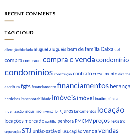
RECENT COMMENTS
TAG CLOUD
Caixa
aluguéis
bem de família
aluguel
cef
alienação fiduciária
compra e venda
condomínio
compra
comprador
condomínios
contrato
crescimento
direitos
construção
financiamentos
fgts
herança
escritura
financiamento
imóveis
imóvel
inadimplência
impenhorabilidade
herdeiros
locação
juros
inquilino
lançamentos
indenização
inventário
IR
preços
locações
mercado
penhora
PMCMV
registro
partilha
STJ
vendas
venda
união estável
usucapião
separação