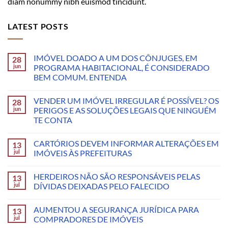
diam nonummy nibh euismod tincidunt.
LATEST POSTS
IMÓVEL DOADO A UM DOS CÔNJUGES, EM
28
jun
PROGRAMA HABITACIONAL, É CONSIDERADO
BEM COMUM. ENTENDA
VENDER UM IMÓVEL IRREGULAR É POSSÍVEL? OS
28
jun
PERIGOS E AS SOLUÇÕES LEGAIS QUE NINGUÉM
TE CONTA
CARTÓRIOS DEVEM INFORMAR ALTERAÇÕES EM
13
jul
IMÓVEIS ÀS PREFEITURAS
HERDEIROS NÃO SÃO RESPONSÁVEIS PELAS
13
jul
DÍVIDAS DEIXADAS PELO FALECIDO
AUMENTOU A SEGURANÇA JURÍDICA PARA
13
jul
COMPRADORES DE IMÓVEIS