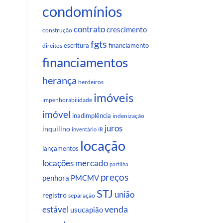
condomínios
contrato
crescimento
construção
fgts
escritura
financiamento
direitos
financiamentos
herança
herdeiros
imóveis
impenhorabilidade
imóvel
inadimplência
indenização
juros
inquilino
inventário
IR
locação
lançamentos
locações
mercado
partilha
preços
penhora
PMCMV
STJ
união
registro
separação
venda
estável
usucapião