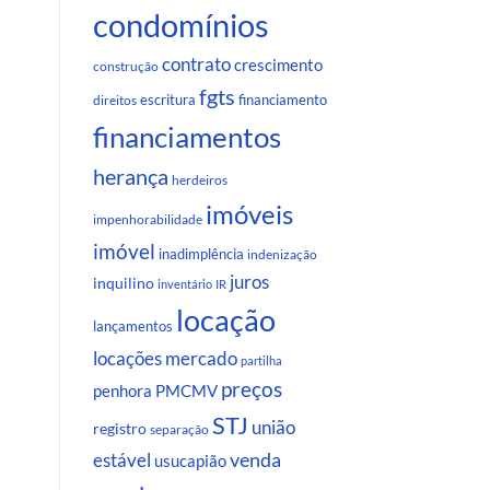
condomínios
contrato
crescimento
construção
fgts
escritura
financiamento
direitos
financiamentos
herança
herdeiros
imóveis
impenhorabilidade
imóvel
inadimplência
indenização
juros
inquilino
inventário
IR
locação
lançamentos
locações
mercado
partilha
preços
penhora
PMCMV
STJ
união
registro
separação
venda
estável
usucapião