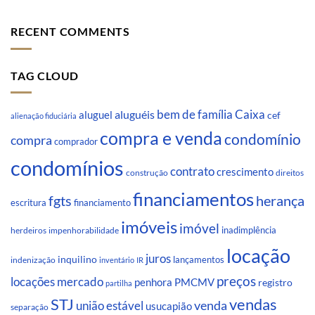
RECENT COMMENTS
TAG CLOUD
Caixa
aluguéis
bem de família
aluguel
cef
alienação fiduciária
compra e venda
condomínio
compra
comprador
condomínios
contrato
crescimento
direitos
construção
financiamentos
fgts
herança
escritura
financiamento
imóveis
imóvel
inadimplência
impenhorabilidade
herdeiros
locação
juros
inquilino
lançamentos
indenização
inventário
IR
preços
locações
mercado
penhora
PMCMV
registro
partilha
STJ
vendas
venda
união estável
usucapião
separação