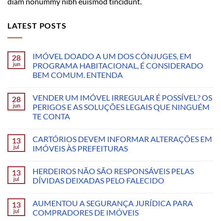
diam nonummy nibh euismod tincidunt.
LATEST POSTS
IMÓVEL DOADO A UM DOS CÔNJUGES, EM
28
jun
PROGRAMA HABITACIONAL, É CONSIDERADO
BEM COMUM. ENTENDA
VENDER UM IMÓVEL IRREGULAR É POSSÍVEL? OS
28
jun
PERIGOS E AS SOLUÇÕES LEGAIS QUE NINGUÉM
TE CONTA
CARTÓRIOS DEVEM INFORMAR ALTERAÇÕES EM
13
jul
IMÓVEIS ÀS PREFEITURAS
HERDEIROS NÃO SÃO RESPONSÁVEIS PELAS
13
jul
DÍVIDAS DEIXADAS PELO FALECIDO
AUMENTOU A SEGURANÇA JURÍDICA PARA
13
jul
COMPRADORES DE IMÓVEIS