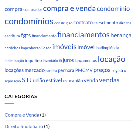
compra e venda
condomínio
compra
comprador
condomínios
contrato
crescimento
direitos
construção
financiamentos
fgts
herança
escritura
financiamento
imóveis
imóvel
inadimplência
impenhorabilidade
herdeiros
locação
juros
inquilino
lançamentos
indenização
inventário
IR
preços
locações
mercado
penhora
PMCMV
registro
partilha
STJ
vendas
venda
união estável
usucapião
separação
CATEGORIAS
Compra e Venda
(1)
Direito Imobiliário
(1)