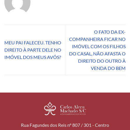
O FATO DA EX-
COMPANHEIRA FICAR NO
MEU PAI FALECEU. TENHO
IMÓVEL COM OS FILHOS
DIREITO À PARTE DELE NO
DO CASAL, NÃO AFASTA O
IMÓVEL DOS MEUS AVÓS?
DIREITO DO OUTRO À
VENDA DO BEM
Rua Fagundes dos Reis nº 807 / 301 - Centro