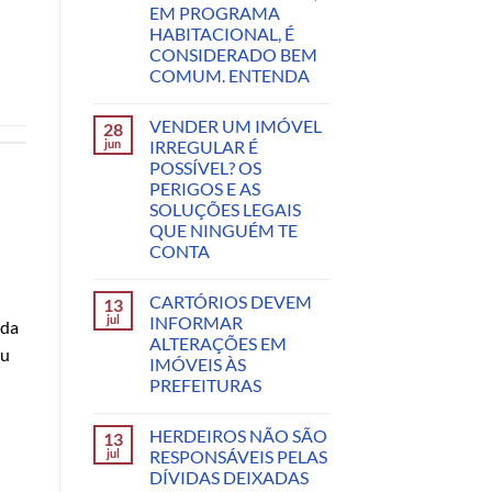
EM PROGRAMA
HABITACIONAL, É
CONSIDERADO BEM
COMUM. ENTENDA
VENDER UM IMÓVEL
28
jun
IRREGULAR É
POSSÍVEL? OS
PERIGOS E AS
SOLUÇÕES LEGAIS
QUE NINGUÉM TE
CONTA
CARTÓRIOS DEVEM
13
jul
INFORMAR
nda
ALTERAÇÕES EM
ou
IMÓVEIS ÀS
PREFEITURAS
HERDEIROS NÃO SÃO
13
jul
RESPONSÁVEIS PELAS
DÍVIDAS DEIXADAS