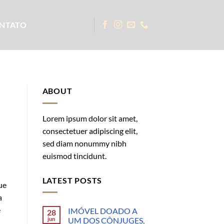
NTATO
ABOUT
Lorem ipsum dolor sit amet,
consectetuer adipiscing elit,
sed diam nonummy nibh
euismod tincidunt.
LATEST POSTS
ue
a
e
IMÓVEL DOADO A
28
jun
UM DOS CÔNJUGES,