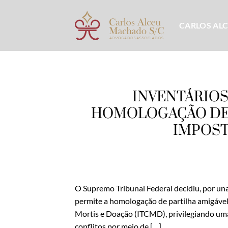
Skip
to
CARLOS AL
content
INVENTÁRIOS
HOMOLOGAÇÃO DE 
IMPOST
O Supremo Tribunal Federal decidiu, por una
permite a homologação de partilha amigáve
Mortis e Doação (ITCMD), privilegiando uma
conflitos por meio de […]