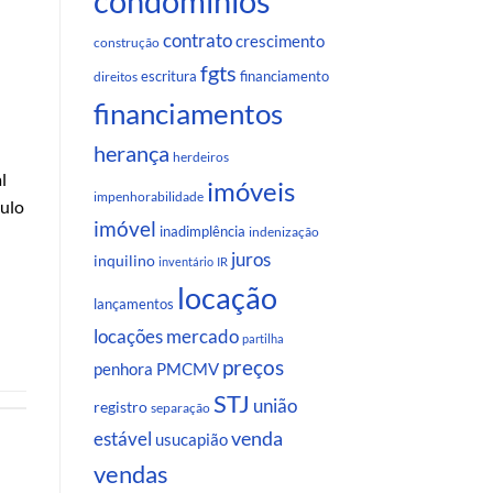
condomínios
contrato
crescimento
construção
fgts
escritura
financiamento
direitos
financiamentos
herança
herdeiros
l
imóveis
impenhorabilidade
tulo
imóvel
inadimplência
indenização
juros
inquilino
inventário
IR
locação
lançamentos
locações
mercado
partilha
preços
penhora
PMCMV
STJ
união
registro
separação
venda
estável
usucapião
vendas