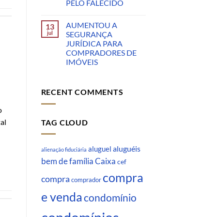
PELO FALECIDO
AUMENTOU A
13
jul
SEGURANÇA
JURÍDICA PARA
COMPRADORES DE
IMÓVEIS
RECENT COMMENTS
o
al
TAG CLOUD
aluguéis
aluguel
alienação fiduciária
Caixa
bem de família
cef
compra
compra
comprador
e venda
condomínio