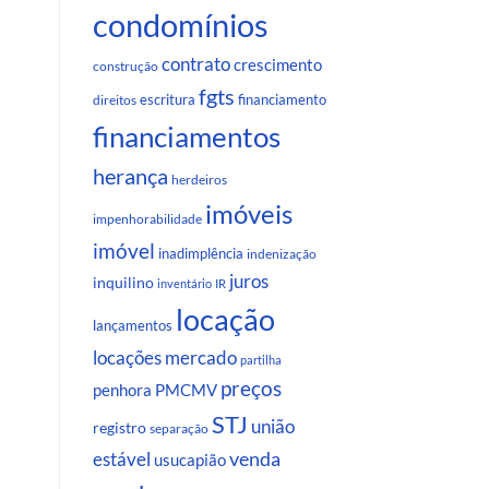
condomínios
contrato
crescimento
construção
fgts
escritura
financiamento
direitos
financiamentos
herança
herdeiros
imóveis
impenhorabilidade
imóvel
inadimplência
indenização
juros
inquilino
inventário
IR
locação
lançamentos
locações
mercado
partilha
preços
penhora
PMCMV
STJ
união
registro
separação
venda
estável
usucapião