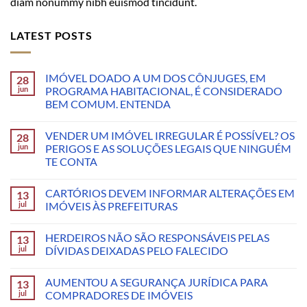
diam nonummy nibh euismod tincidunt.
LATEST POSTS
IMÓVEL DOADO A UM DOS CÔNJUGES, EM
28
jun
PROGRAMA HABITACIONAL, É CONSIDERADO
BEM COMUM. ENTENDA
VENDER UM IMÓVEL IRREGULAR É POSSÍVEL? OS
28
jun
PERIGOS E AS SOLUÇÕES LEGAIS QUE NINGUÉM
TE CONTA
CARTÓRIOS DEVEM INFORMAR ALTERAÇÕES EM
13
jul
IMÓVEIS ÀS PREFEITURAS
HERDEIROS NÃO SÃO RESPONSÁVEIS PELAS
13
jul
DÍVIDAS DEIXADAS PELO FALECIDO
AUMENTOU A SEGURANÇA JURÍDICA PARA
13
jul
COMPRADORES DE IMÓVEIS