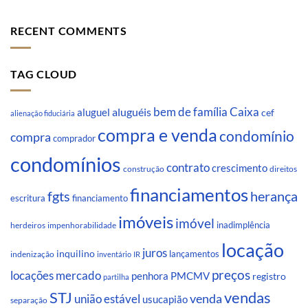
RECENT COMMENTS
TAG CLOUD
Caixa
aluguéis
bem de família
aluguel
cef
alienação fiduciária
compra e venda
condomínio
compra
comprador
condomínios
contrato
crescimento
direitos
construção
financiamentos
fgts
herança
escritura
financiamento
imóveis
imóvel
inadimplência
impenhorabilidade
herdeiros
locação
juros
inquilino
lançamentos
indenização
inventário
IR
preços
locações
mercado
penhora
PMCMV
registro
partilha
STJ
vendas
venda
união estável
usucapião
separação