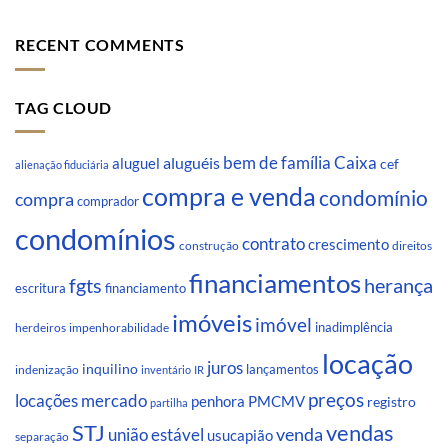
RECENT COMMENTS
TAG CLOUD
Caixa
aluguéis
bem de família
aluguel
cef
alienação fiduciária
compra e venda
condomínio
compra
comprador
condomínios
contrato
crescimento
direitos
construção
financiamentos
fgts
herança
escritura
financiamento
imóveis
imóvel
inadimplência
impenhorabilidade
herdeiros
locação
juros
inquilino
lançamentos
indenização
inventário
IR
preços
locações
mercado
penhora
PMCMV
registro
partilha
STJ
vendas
venda
união estável
usucapião
separação