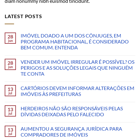
diam nonummy nibh euismod tincidunt.
LATEST POSTS
IMÓVEL DOADO A UM DOS CÔNJUGES, EM
28
jun
PROGRAMA HABITACIONAL, É CONSIDERADO
BEM COMUM. ENTENDA
VENDER UM IMÓVEL IRREGULAR É POSSÍVEL? OS
28
jun
PERIGOS E AS SOLUÇÕES LEGAIS QUE NINGUÉM
TE CONTA
CARTÓRIOS DEVEM INFORMAR ALTERAÇÕES EM
13
jul
IMÓVEIS ÀS PREFEITURAS
HERDEIROS NÃO SÃO RESPONSÁVEIS PELAS
13
jul
DÍVIDAS DEIXADAS PELO FALECIDO
AUMENTOU A SEGURANÇA JURÍDICA PARA
13
jul
COMPRADORES DE IMÓVEIS