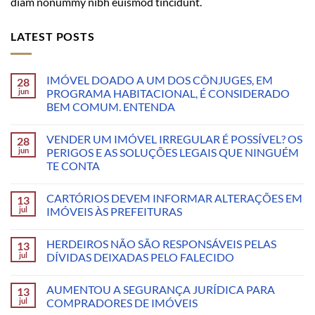
diam nonummy nibh euismod tincidunt.
LATEST POSTS
IMÓVEL DOADO A UM DOS CÔNJUGES, EM
28
jun
PROGRAMA HABITACIONAL, É CONSIDERADO
BEM COMUM. ENTENDA
VENDER UM IMÓVEL IRREGULAR É POSSÍVEL? OS
28
jun
PERIGOS E AS SOLUÇÕES LEGAIS QUE NINGUÉM
TE CONTA
CARTÓRIOS DEVEM INFORMAR ALTERAÇÕES EM
13
jul
IMÓVEIS ÀS PREFEITURAS
HERDEIROS NÃO SÃO RESPONSÁVEIS PELAS
13
jul
DÍVIDAS DEIXADAS PELO FALECIDO
AUMENTOU A SEGURANÇA JURÍDICA PARA
13
jul
COMPRADORES DE IMÓVEIS