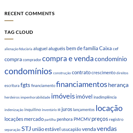
RECENT COMMENTS
TAG CLOUD
Caixa
aluguéis
bem de família
aluguel
cef
alienação fiduciária
compra e venda
condomínio
compra
comprador
condomínios
contrato
crescimento
direitos
construção
financiamentos
fgts
herança
escritura
financiamento
imóveis
imóvel
inadimplência
impenhorabilidade
herdeiros
locação
juros
inquilino
lançamentos
indenização
inventário
IR
preços
locações
mercado
penhora
PMCMV
registro
partilha
STJ
vendas
venda
união estável
usucapião
separação