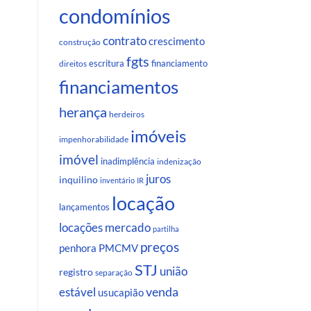
condomínios
contrato
crescimento
construção
fgts
escritura
financiamento
direitos
financiamentos
herança
herdeiros
imóveis
impenhorabilidade
imóvel
inadimplência
indenização
juros
inquilino
inventário
IR
locação
lançamentos
locações
mercado
partilha
preços
penhora
PMCMV
STJ
união
registro
separação
venda
estável
usucapião