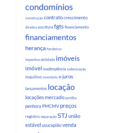
condomínios
contrato
crescimento
construção
fgts
escritura
financiamento
direitos
financiamentos
herança
herdeiros
imóveis
impenhorabilidade
imóvel
inadimplência
indenização
juros
inquilino
inventário
IR
locação
lançamentos
locações
mercado
partilha
preços
penhora
PMCMV
STJ
união
registro
separação
venda
estável
usucapião