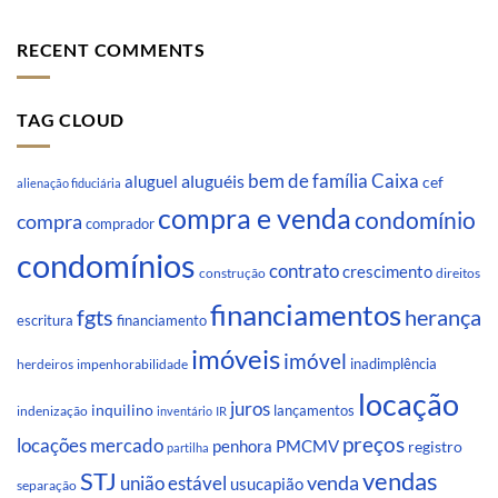
RECENT COMMENTS
TAG CLOUD
Caixa
aluguéis
bem de família
aluguel
cef
alienação fiduciária
compra e venda
condomínio
compra
comprador
condomínios
contrato
crescimento
direitos
construção
financiamentos
fgts
herança
escritura
financiamento
imóveis
imóvel
inadimplência
impenhorabilidade
herdeiros
locação
juros
inquilino
lançamentos
indenização
inventário
IR
preços
locações
mercado
penhora
PMCMV
registro
partilha
STJ
vendas
venda
união estável
usucapião
separação