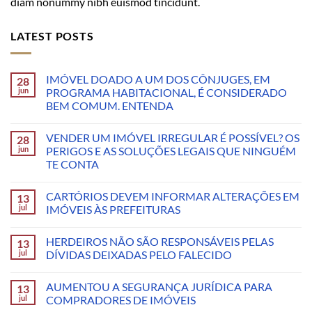
diam nonummy nibh euismod tincidunt.
LATEST POSTS
IMÓVEL DOADO A UM DOS CÔNJUGES, EM
28
jun
PROGRAMA HABITACIONAL, É CONSIDERADO
BEM COMUM. ENTENDA
VENDER UM IMÓVEL IRREGULAR É POSSÍVEL? OS
28
jun
PERIGOS E AS SOLUÇÕES LEGAIS QUE NINGUÉM
TE CONTA
CARTÓRIOS DEVEM INFORMAR ALTERAÇÕES EM
13
jul
IMÓVEIS ÀS PREFEITURAS
HERDEIROS NÃO SÃO RESPONSÁVEIS PELAS
13
jul
DÍVIDAS DEIXADAS PELO FALECIDO
AUMENTOU A SEGURANÇA JURÍDICA PARA
13
jul
COMPRADORES DE IMÓVEIS