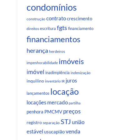
condomínios
contrato
crescimento
construção
fgts
escritura
financiamento
direitos
financiamentos
herança
herdeiros
imóveis
impenhorabilidade
imóvel
inadimplência
indenização
juros
inquilino
inventário
IR
locação
lançamentos
locações
mercado
partilha
preços
penhora
PMCMV
STJ
união
registro
separação
venda
estável
usucapião