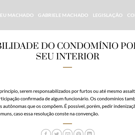
CEU MACHADO
GABRIELE MACHADO
LEGISLAÇÃO
CO
ILIDADE DO CONDOMÍNIO PO
SEU INTERIOR
incípio, serem responsabilizados por furtos ou até mesmo assalto
rticipação confirmada de algum funcionário. Os condomínios ta
es autônomas que os compõem. É possível, porém, pedir indenizaç
omuns, caso essa resolução conste na convenção.