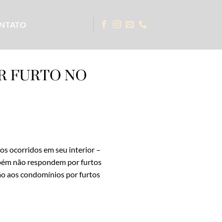
NTATO
R FURTO NO
s ocorridos em seu interior –
mbém não respondem por furtos
ão aos condomínios por furtos