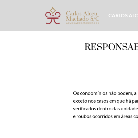
Skip
to
CARLOS AL
content
RESPONSAB
Os condomínios não podem, a pr
exceto nos casos em que há pa
verificados dentro das unidad
e roubos ocorridos em áreas c