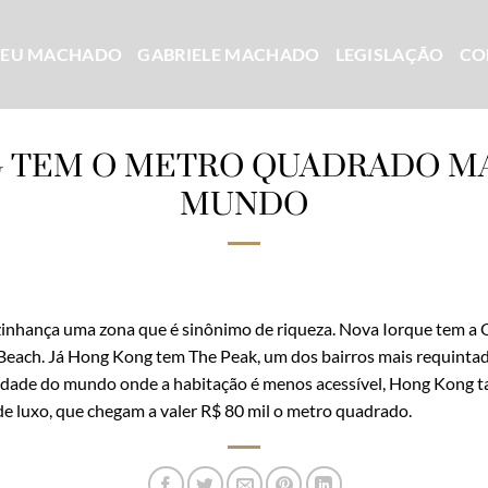
CEU MACHADO
GABRIELE MACHADO
LEGISLAÇÃO
CO
 TEM O METRO QUADRADO MA
MUNDO
izinhança uma zona que é sinônimo de riqueza. Nova Iorque tem a
each. Já Hong Kong tem The Peak, um dos bairros mais requintad
 cidade do mundo onde a habitação é menos acessível, Hong Kong t
de luxo, que chegam a valer R$ 80 mil o metro quadrado.