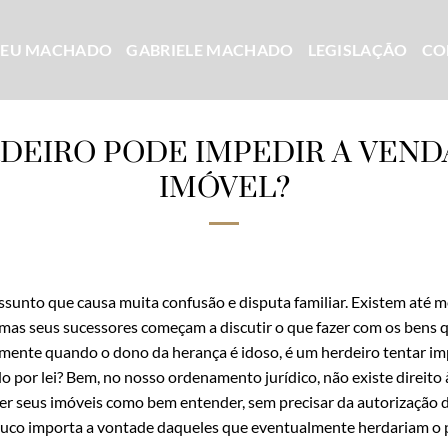
CEU MACHADO
GABRIELE MACHADO
LEGISLAÇÃO
CO
DEIRO PODE IMPEDIR A VEND
IMÓVEL?
assunto que causa muita confusão e disputa familiar. Existem até
 mas seus sucessores começam a discutir o que fazer com os bens q
ente quando o dono da herança é idoso, é um herdeiro tentar imp
ido por lei? Bem, no nosso ordenamento jurídico, não existe direito
r seus imóveis como bem entender, sem precisar da autorização 
ouco importa a vontade daqueles que eventualmente herdariam o 