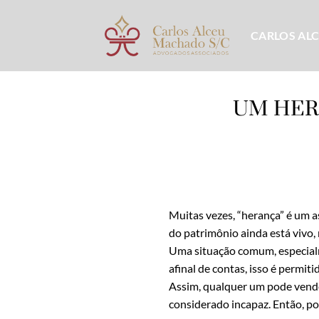
Skip
to
CARLOS AL
content
UM HER
Muitas vezes, “herança” é um 
do patrimônio ainda está vivo,
Uma situação comum, especialm
afinal de contas, isso é permit
Assim, qualquer um pode vende
considerado incapaz. Então, p