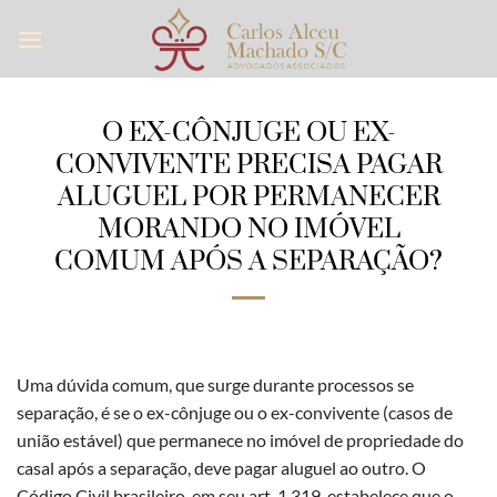
Skip
to
content
O EX-CÔNJUGE OU EX-
CONVIVENTE PRECISA PAGAR
ALUGUEL POR PERMANECER
MORANDO NO IMÓVEL
COMUM APÓS A SEPARAÇÃO?
Uma dúvida comum, que surge durante processos se
separação, é se o ex-cônjuge ou o ex-convivente (casos de
união estável) que permanece no imóvel de propriedade do
casal após a separação, deve pagar aluguel ao outro. O
Código Civil brasileiro, em seu art. 1.319, estabelece que o