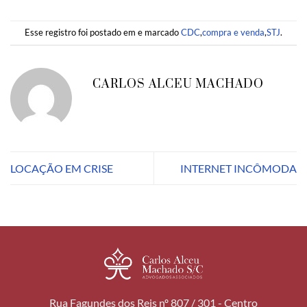
Esse registro foi postado em e marcado
CDC
,
compra e venda
,
STJ
.
CARLOS ALCEU MACHADO
LOCAÇÃO EM CRISE
INTERNET INCÔMODA
Rua Fagundes dos Reis nº 807 / 301 - Centro