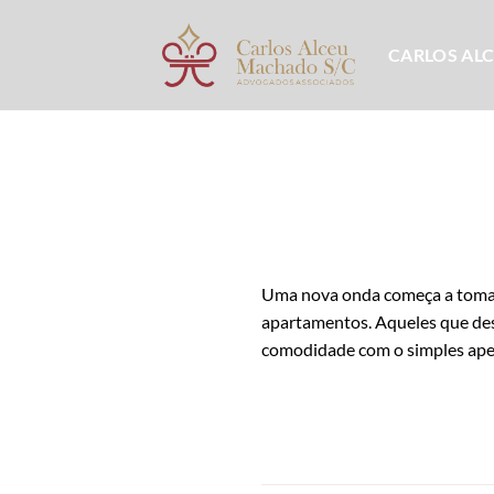
Skip
to
CARLOS AL
content
Uma nova onda começa a tomar 
apartamentos. Aqueles que des
comodidade com o simples apert