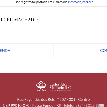
Esse registro foi postado em e marcado
incômodo
,
internet
.
ALCEU MACHADO
VENDA
CON
Rua Fagundes dos Reis nº 807 / 301 - Centro
CEP 99010-070 - Passo Fundo - RS - Telefone (54) 3311-3888