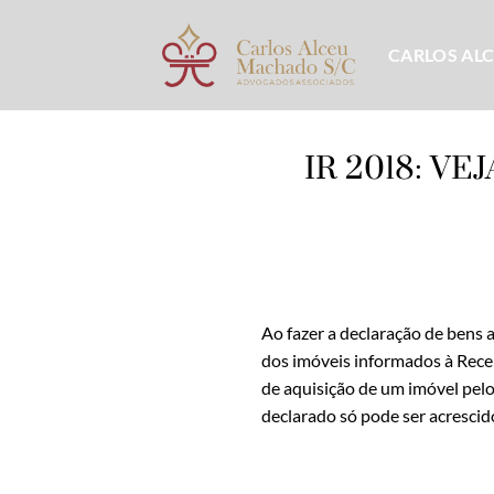
Skip
to
CARLOS AL
content
IR 2018: V
Ao fazer a declaração de bens 
dos imóveis informados à Recei
de aquisição de um imóvel pelo
declarado só pode ser acresci