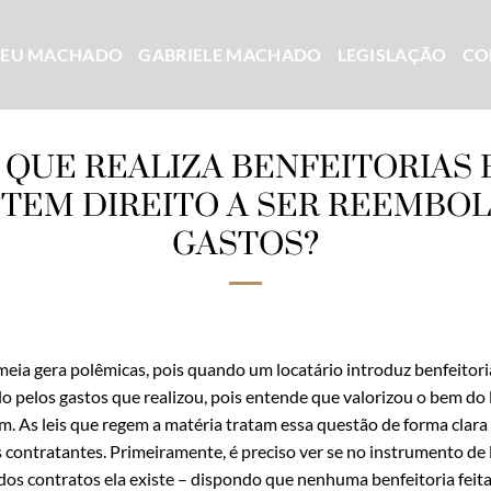
CEU MACHADO
GABRIELE MACHADO
LEGISLAÇÃO
CO
 QUE REALIZA BENFEITORIAS
TEM DIREITO A SER REEMBO
GASTOS?
meia gera polêmicas, pois quando um locatário introduz benfeitor
do pelos gastos que realizou, pois entende que valorizou o bem do
m. As leis que regem a matéria tratam essa questão de forma cla
 contratantes. Primeiramente, é preciso ver se no instrumento de
 dos contratos ela existe – dispondo que nenhuma benfeitoria feit