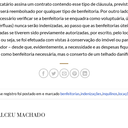
atário assina um contrato contendo esse tipo de cláusula, prevista 
 será reembolsado por qualquer tipo de benfeitoria. Por outro lado
cessário verificar se a benfeitoria se enquadra como voluptuária, ú
érfluas) nunca serão indenizadas, ao passo que as benfeitorias úte
as se tiverem sido previamente autorizadas, por escrito, pelo loca
ou seja, se foi efetuada com vistas à conservação do imóvel ou para
cador – desde que, evidentemente, a necessidade e as despesas fi
a como benfeitoria necessária, mas o conserto de um telhado danifi
se registro foi postado em e marcado
benfeitorias
,
indenizações
,
inquilinos
,
locaç
ALCEU MACHADO