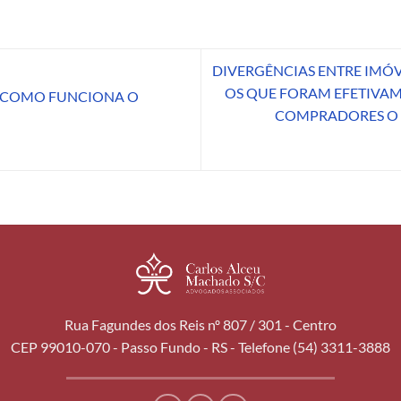
DIVERGÊNCIAS ENTRE IMÓV
OS QUE FORAM EFETIVAM
 COMO FUNCIONA O
COMPRADORES O D
Rua Fagundes dos Reis nº 807 / 301 - Centro
CEP 99010-070 - Passo Fundo - RS - Telefone (54) 3311-3888