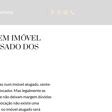
NTATO
 EM IMÓVEL
LSADO DOS
ias num imóvel alugado, sente-
 locador. Mas legalmente as
ra e não deixam margem dúvidas
 locação não existe uma
a no imóvel alugado será