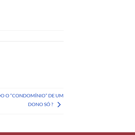
O O “CONDOMÍNIO” DE UM
DONO SÓ ?