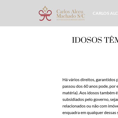
Skip
to
CARLOS AL
content
IDOSOS TÊ
Há vários direitos, garantidos 
passou dos 60 anos pode, por e
matéria). Aos idosos também é
subsidiados pelo governo, seja
relacionados ou não com imóvei
enquadra em qualquer dessas si