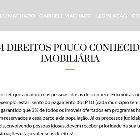
CEU MACHADO
GABRIELE MACHADO
LEGISLAÇÃO
CO
M DIREITOS POUCO CONHECID
IMOBILIÁRIA
por lei, que a maioria das pessoas idosas desconhece. Em muitas ci
xemplo, estar isento do pagamento do IPTU (cada município tem a 
 garantido que 3% de todos os imóveis ofertados em programas ha
m reservados a essa parcela da população. Já os processos judiciai
s, envolvendo pessoas idosas, devem receber prioridade na sua tr
tuações e faça valer seus direitos!