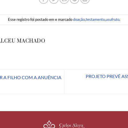
Esse registro foi postado em e marcado
doação
,
testamento
,
usufruto
.
ALCEU MACHADO
PROJETO PREVÊ A
R A FILHO COM A ANUÊNCIA