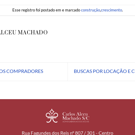
Esse registro foi postado em e marcado
construção
,
crescimento
.
ALCEU MACHADO
OS COMPRADORES
BUSCAS POR LOCAÇÃO E 
Rua Fagundes dos Reis nº 807 / 301 - Centro