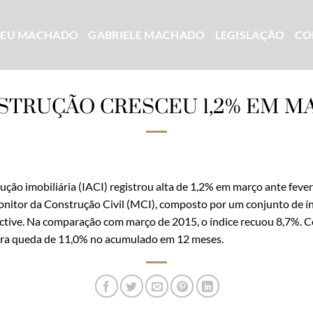
CEU MACHADO
GABRIELE MACHADO
LEGISLAÇÃO
CO
STRUÇÃO CRESCEU 1,2% EM M
rução imobiliária (IACI) registrou alta de 1,2% em março ante feve
Monitor da Construção Civil (MCI), composto por um conjunto de í
ctive. Na comparação com março de 2015, o índice recuou 8,7%. Co
tra queda de 11,0% no acumulado em 12 meses.