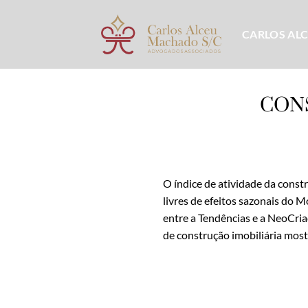
Skip
to
CARLOS AL
content
CON
O índice de atividade da const
livres de efeitos sazonais do 
entre a Tendências e a NeoCria
de construção imobiliária mos